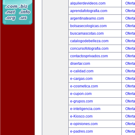
alquilerdevideos.com
Ofert
aprendafotografia.com
Ofert
argentinateamo.com
Ofert
bolsasecologicas.com
Ofert
buscamascotas.com
Ofert
catalogodebelleza.com
Ofert
concursofotografia.com
Ofert
contactosprivados.com
Ofert
disertar.com
Ofert
e-calidad.com
Ofert
e-cargas.com
Ofert
e-cosmetica.com
Ofert
e-cupon.com
Ofert
e-grupos.com
Ofert
e-inteligencia.com
Ofert
e-Kiosco.com
Ofert
e-opiniones.com
Ofert
e-padres.com
Ofert