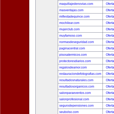
maquillajedenovias.com
Ofert
masventajas.com
Ofert
mifiestadequince.com
Ofert
mochilear.com
Ofert
mujerclub.com
Ofert
muyfamoso.com
Ofert
normasdeseguridad.com
Ofert
paginacentral.com
Ofert
pisosatermicos.com
Ofert
protectoresdiarios.com
Ofert
regalosdeamor.com
Ofert
restauraciondefotografias.com
Ofert
resultadosnaturales.com
Ofert
resultadosorganicos.com
Ofert
salonparaeventos.com
Ofert
salonprofesional.com
Ofert
segurodepensiones.com
Ofert
seubolso.com
Ofert