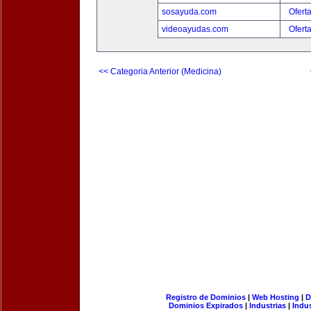
sosayuda.com
Ofert
videoayudas.com
Ofert
<< Categoria Anterior (Medicina)
Registro de Dominios
|
Web Hosting
|
D
Dominios Expirados
|
Industrias
|
Indu