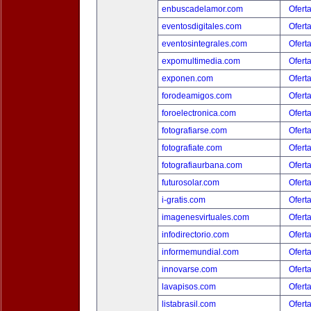
enbuscadelamor.com
Ofert
eventosdigitales.com
Ofert
eventosintegrales.com
Ofert
expomultimedia.com
Ofert
exponen.com
Ofert
forodeamigos.com
Ofert
foroelectronica.com
Ofert
fotografiarse.com
Ofert
fotografiate.com
Ofert
fotografiaurbana.com
Ofert
futurosolar.com
Ofert
i-gratis.com
Ofert
imagenesvirtuales.com
Ofert
infodirectorio.com
Ofert
informemundial.com
Ofert
innovarse.com
Ofert
lavapisos.com
Ofert
listabrasil.com
Ofert