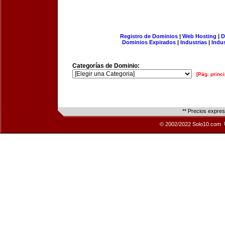
Registro de Dominios
|
Web Hosting
|
D
Dominios Expirados
|
Industrias
|
Indu
Categorías de Dominio:
[Pág. princi
** Precios expre
© 2002/2022 Solo10.com