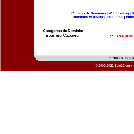
Registro de Dominios
|
Web Hosting
|
D
Dominios Expirados
|
Industrias
|
Indu
Categorías de Dominio:
[Pág. princi
** Precios expre
© 2002/2022 Solo10.com