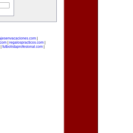
ajesenvacaciones.com
|
com
|
regalospracticos.com
|
|
futbolistaprofesional.com
|