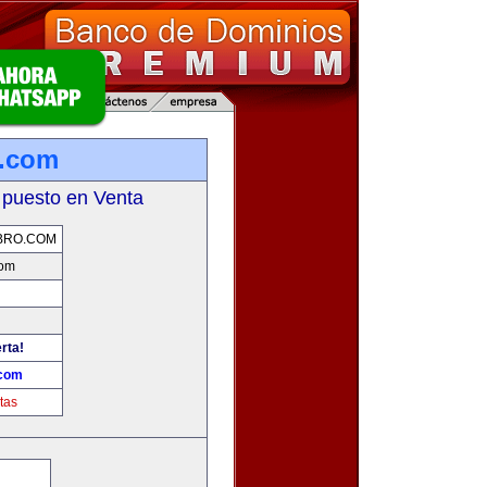
o.com
 puesto en Venta
BRO.COM
com
rta!
.com
tas