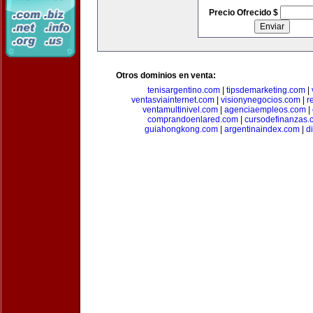
Precio Ofrecido $
Otros dominios en venta:
tenisargentino.com
|
tipsdemarketing.com
|
ventasviainternet.com
|
visionynegocios.com
|
r
ventamultinivel.com
|
agenciaempleos.com
|
comprandoenlared.com
|
cursodefinanzas.
guiahongkong.com
|
argentinaindex.com
|
d