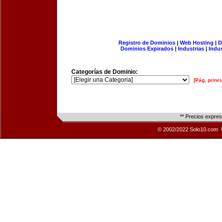
Registro de Dominios
|
Web Hosting
|
D
Dominios Expirados
|
Industrias
|
Indu
Categorías de Dominio:
[Pág. princi
** Precios expre
© 2002/2022 Solo10.com