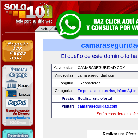
camarasegurid
El dueño de este dominio lo ha
Mayusculas:
CAMARASEGURIDAD.COM
Minusculas:
camaraseguridad.com
Longitud:
15 caracteres
Categorias:
Empresas e Industrias
,
InformÃ¡tica
Precio:
Realizar una oferta!
Visitar!
camaraseguridad.com
Serán consideradas ofer
Realizar una Oferta