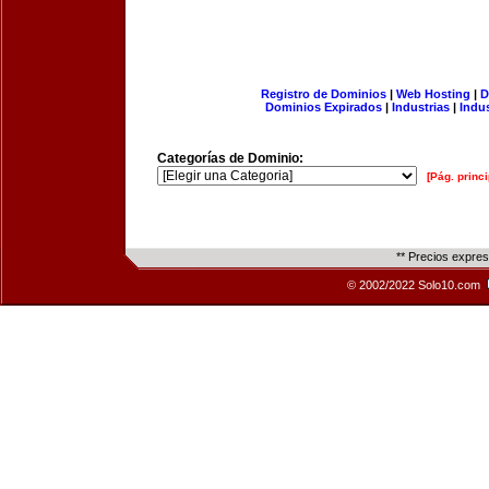
Registro de Dominios
|
Web Hosting
|
D
Dominios Expirados
|
Industrias
|
Indu
Categorías de Dominio:
[Pág. princi
** Precios expre
© 2002/2022 Solo10.com