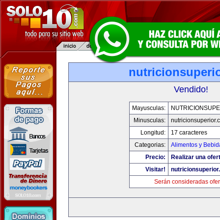
nutricionsuperi
Vendido!
Mayusculas:
NUTRICIONSUPE
Minusculas:
nutricionsuperior
Longitud:
17 caracteres
Categorias:
Alimentos y Bebid
Precio:
Realizar una ofer
Visitar!
nutricionsuperio
Serán consideradas ofer