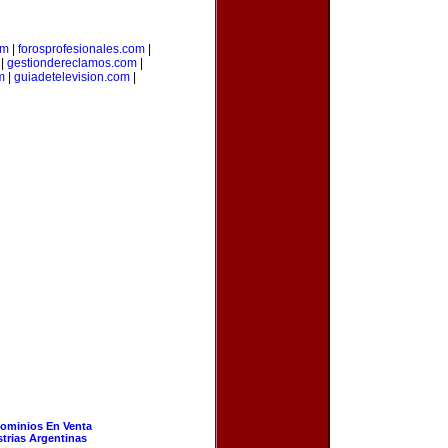
om
|
forosprofesionales.com
|
|
gestiondereclamos.com
|
m
|
guiadetelevision.com
|
ominios En Venta
strias Argentinas