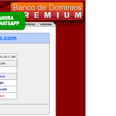
os.com
ALOS.COM
.com
mana
ta!
s.com
tas